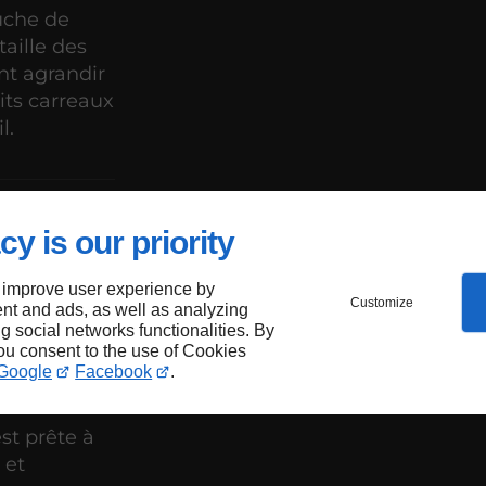
uche de
taille des
nt agrandir
its carreaux
l.
enté
cy is our priority
 improve user experience by
Customize
nt and ads, as well as analyzing
ng social networks functionalities. By
you consent to the use of Cookies
Google
Facebook
.
st prête à
 et