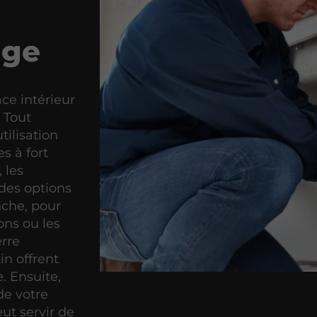
nge
ce intérieur
 Tout
tilisation
s à fort
 les
des options
nche, pour
ons ou les
erre
in offrent
. Ensuite,
de votre
eut servir de