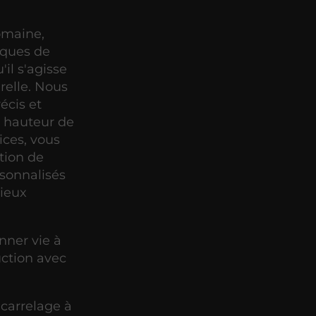
omaine,
iques de
'il s'agisse
relle. Nous
écis et
a hauteur de
ices, vous
tion de
rsonnalisés
ieux
nner vie à
uction avec
carrelage à